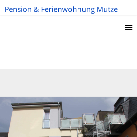
Pension & Ferienwohnung Mütze
"Man soll dem Leib etwas Gutes bieten,
damit die Seele Lust hat, darin zu
wohnen."
Winston Churchill