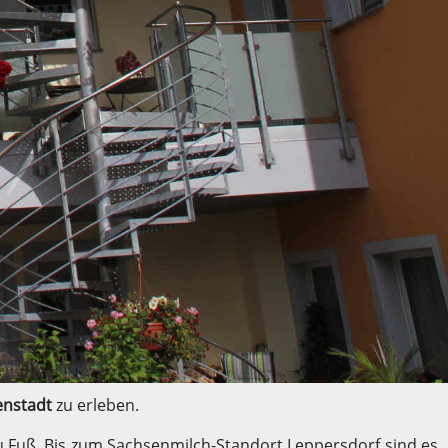
enstadt
zu erleben.
zu Fuß. Bis zum Sachsenmilch-Standort Leppersdorf sind es