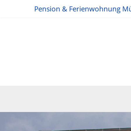
Pension & Ferienwohnung M
"Man soll dem Leib et
hat, darin zu wohnen
Winston Churchill