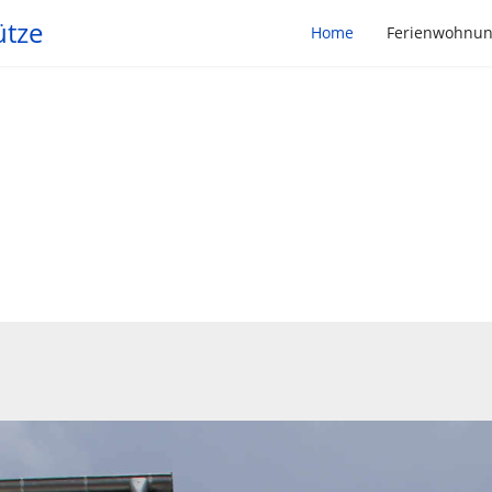
ütze
Home
Ferienwohnu
was Gutes bieten, dam
."